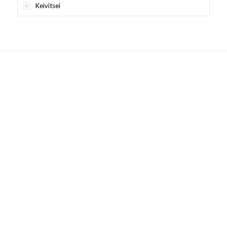
Keivitsei
Wil jij ook onze bieren de deur uit laten
vliegen?
Naam
*
Organisatie
E-Mail
*