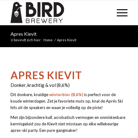
Apres Kievit
U bevindt zich hier:
Home
/
Apres Kievit
APRES KIEVIT
Donker, krachtig & vol (8,6%)
Dit donkere, kruidige
winterbier (8,6%)
is perfect voor de
koude winterdagen. Zet je favoriete muts op, knal de Aprés Ski
hits uit de speakers en waan je volledig op de piste!
Met zijn bijzondere kuif, acrobatisch vermogen en onmiskenbare
kermisgeluid zou de Kievit niet misstaan op elke willekeurige
apres-ski party. Een pure gangmaker!