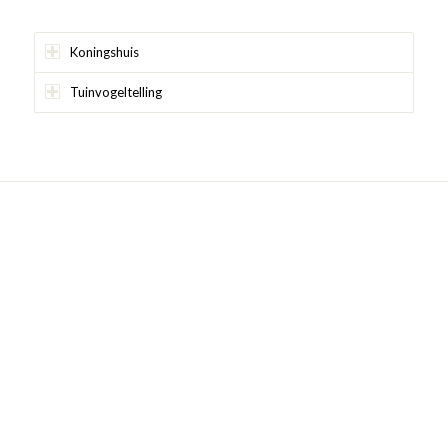
Koningshuis
Tuinvogeltelling
Wil jij ook onze bieren de deur uit laten
vliegen?
Naam
*
Organisatie