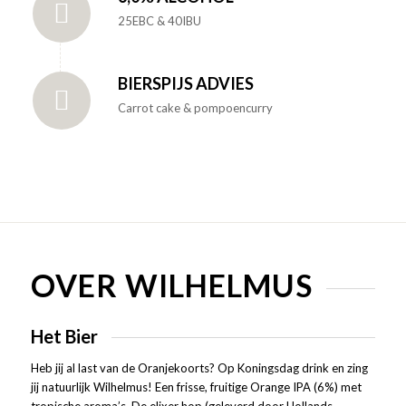
25EBC & 40IBU
BIERSPIJS ADVIES
Carrot cake & pompoencurry
OVER WILHELMUS
Het Bier
Heb jij al last van de Oranjekoorts? Op Koningsdag drink en zing
jij natuurlijk Wilhelmus! Een frisse, fruitige Orange IPA (6%) met
tropische aroma’s. De elixer hop (geleverd door Hollands