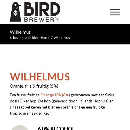
Wilhelmus
U bevindt zich hier:
Home
/
Wilhelmus
WILHELMUS
Oranje, fris & fruitig (6%)
Een frisse, fruitige
Orange IPA (6%)
gebrouwen met een flinke
dosis Elixer hop. De hop (geleverd door Hollands Hophuis) en
sinaasappel geven het bier een oranje tint en een fruitige,
tropische smaak en geur.
6,0% ALCOHOL