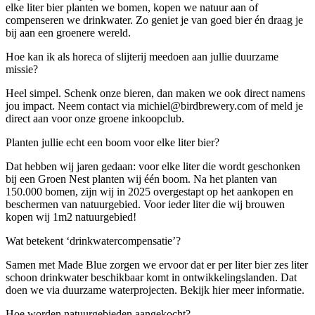
elke liter bier planten we bomen, kopen we natuur aan of
compenseren we drinkwater. Zo geniet je van goed bier én draag je
bij aan een groenere wereld.
Hoe kan ik als horeca of slijterij meedoen aan jullie duurzame
missie?
Heel simpel. Schenk onze bieren, dan maken we ook direct namens
jou impact. Neem contact via michiel@birdbrewery.com of meld je
direct aan voor onze groene inkoopclub.
Planten jullie echt een boom voor elke liter bier?
Dat hebben wij jaren gedaan: voor elke liter die wordt geschonken
bij een Groen Nest planten wij één boom. Na het planten van
150.000 bomen, zijn wij in 2025 overgestapt op het aankopen en
beschermen van natuurgebied. Voor ieder liter die wij brouwen
kopen wij 1m2 natuurgebied!
Wat betekent ‘drinkwatercompensatie’?
Samen met Made Blue zorgen we ervoor dat er per liter bier zes liter
schoon drinkwater beschikbaar komt in ontwikkelingslanden. Dat
doen we via duurzame waterprojecten. Bekijk hier meer informatie.
Hoe worden natuurgebieden aangekocht?