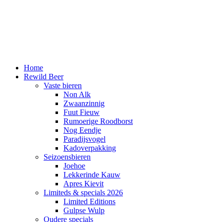
Home
Rewild Beer
Vaste bieren
Non Alk
Zwaanzinnig
Fuut Fieuw
Rumoerige Roodborst
Nog Eendje
Paradijsvogel
Kadoverpakking
Seizoensbieren
Joehoe
Lekkerinde Kauw
Apres Kievit
Limiteds & specials 2026
Limited Editions
Gulpse Wulp
Oudere specials