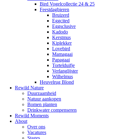
Bird Vogelcollectie 24 & 25
Feestdagbieren
Bruizerd
Eggcited
Eggsclusive
Kadodo
Kerstmus
Kiplekker
Lovebird
Mamagaai
Papagaai
Tortelduifje
Verlanglijster
Wilhelmus
Heuvelrug Blond
Rewild Nature
Duurzaamheid
Natuur aankopen
Bomen planten
Drinkwater compenseren
Rewild Moments
About
Over ons
Vacatures
Stages