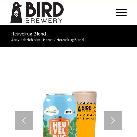
Heuvelrug Blond
U bevindt zich hier:
Home
/
Heuvelrug Blond