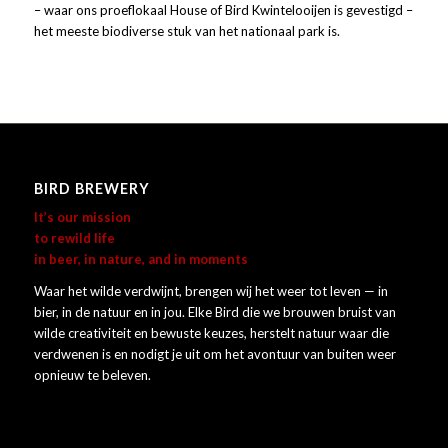
– waar ons proeflokaal House of Bird Kwintelooijen is gevestigd –
het meeste biodiverse stuk van het nationaal park is.
BIRD BREWERY
It’s our mission
to rewild life
in beer, in nature, and in moments
Waar het wilde verdwijnt, brengen wij het weer tot leven — in
bier, in de natuur en in jou. Elke Bird die we brouwen bruist van
wilde creativiteit en bewuste keuzes, herstelt natuur waar die
verdwenen is en nodigt je uit om het avontuur van buiten weer
opnieuw te beleven.