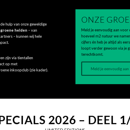
ONZE GROE
r de hulp van onze geweldige
Meld je eenvoudig aan voor d
e
groene helden
– van
hoeveel m2 natuur we namen
rtners – kunnen wij hele
cijfers én heb je altijd als e
mpact.
loopt verder gewoon via je g
terechtkomt.
n zijn via tientallen
act op met
Meld je eenvoudig aan
oene inkoopclub (zie kader).
PECIALS 2026 – DEEL 1