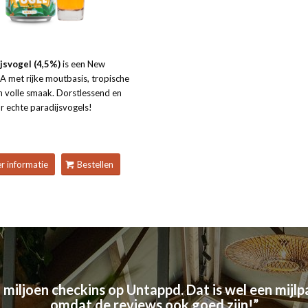
jsvogel (4,5%)
is een New
A met rijke moutbasis, tropische
n volle smaak. Dorstlessend en
r echte paradijsvogels!
r informatie
Bestellen
iljoen checkins op Untappd. Dat is wel een mijlpa
omdat de reviews ook goed zijn!”