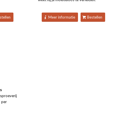
stellen
Meer informatie
Bestellen
os
isproeverij
 per