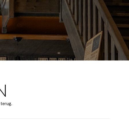
N
 terug.