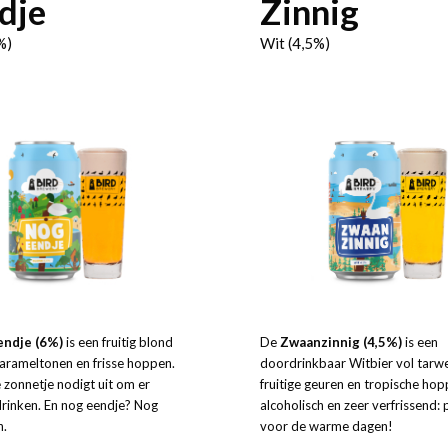
dje
Zinnig
%)
Wit (4,5%)
endje (6%)
is een fruitig blond
De
Zwaanzinnig (4,5%)
is een
arameltonen en frisse hoppen.
doordrinkbaar Witbier vol tarw
 zonnetje nodigt uit om er
fruitige geuren en tropische hop
drinken. En nog eendje? Nog
alcoholisch en zeer verfrissend: 
n.
voor de warme dagen!