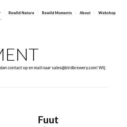
r
Rewild Nature
Rewild Moments
About
Webshop
MENT
m dan contact op en mail naar sales@birdbrewery.com! Wij
Fuut