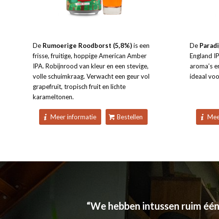
De
Rumoerige Roodborst (5,8%)
is een
De
Paradi
frisse, fruitige, hoppige American Amber
England IP
IPA. Robijnrood van kleur en een stevige,
aroma’s e
volle schuimkraag. Verwacht een geur vol
ideaal voo
grapefruit, tropisch fruit en lichte
karameltonen.
Meer informatie
Bestellen
Mee
“We hebben intussen ruim één m