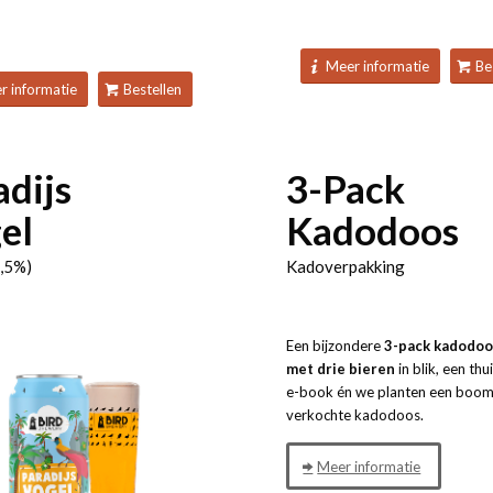
Meer informatie
Be
r informatie
Bestellen
adijs
3-Pack
el
Kadodoos
,5%)
Kadoverpakking
Een bijzondere
3-pack kadodo
met
drie bieren
in blik, een thu
e-book én we planten een boom
verkochte kadodoos.
Meer informatie