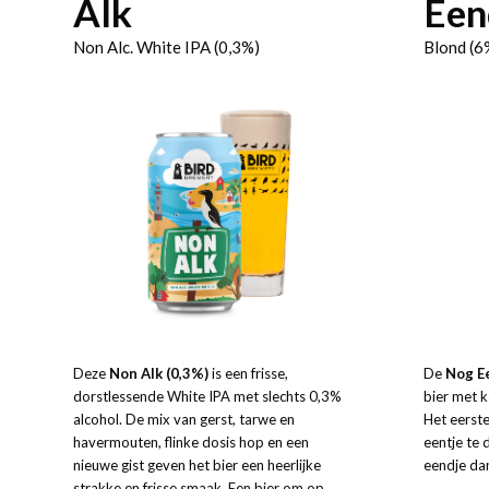
Alk
Een
Non Alc. White IPA (0,3%)
Blond (6
Deze
Non Alk
(0,3%)
is een frisse,
De
Nog E
dorstlessende White IPA met slechts 0,3%
bier met k
alcohol. De mix van gerst, tarwe en
Het eerste
havermouten, flinke dosis hop en een
eentje te 
nieuwe gist geven het bier een heerlijke
eendje da
strakke en frisse smaak. Een bier om op