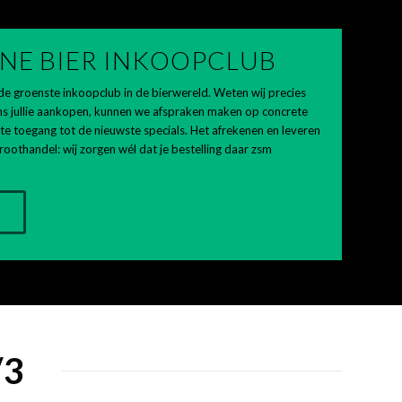
NE BIER INKOOPCLUB
e groenste inkoopclub in de bierwereld. Weten wij precies
s jullie aankopen, kunnen we afspraken maken op concrete
erste toegang tot de nieuwste specials. Het afrekenen en leveren
roothandel: wij zorgen wél dat je bestelling daar zsm
/3